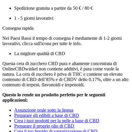
Spedizione gratuita a partire da 50 € / 80 €
1 - 5 giorni lavorativi
Consegna rapida
Nei Paesi Bassi il tempo di consegna è mediamente di 1-2 giorni
lavorativi, clicca sull'icona per tutte le info.
La migliore qualità di CBD
Questa cera di zucchero CBD pura e altamente concentrata di
OnlineCBDwinkel non contiene additivi, è pura come vuole la
natura. La cera di zucchero è priva di THC e contiene un elevato
contenuto di CBD dell’85% e di CBDV dello 0,17%, oltre a un alto
contenuto di terpeni, flavonoidi e terpenoidi.
Questo lo rende un prodotto perfetto per le seguenti
applicazioni:
Assunzione orale sotto la lingua
Preparare gli edibili a base di CBD
Crea i tuoi prodotti per la pelle a base di CBD
Preparare il proprio olio di CBD
Crea il tuo liquido di vaporizzazione di CBD