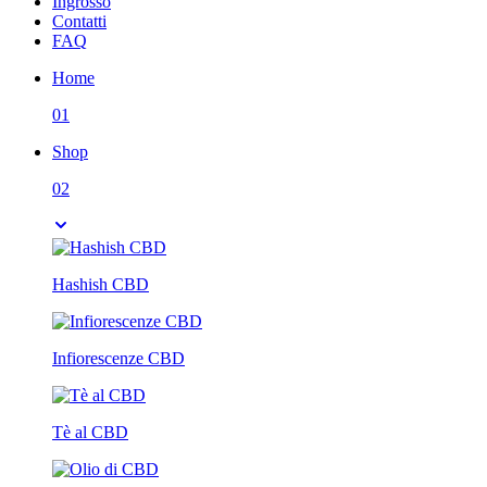
Ingrosso
Contatti
FAQ
Home
01
Shop
02
Hashish CBD
Infiorescenze CBD
Tè al CBD