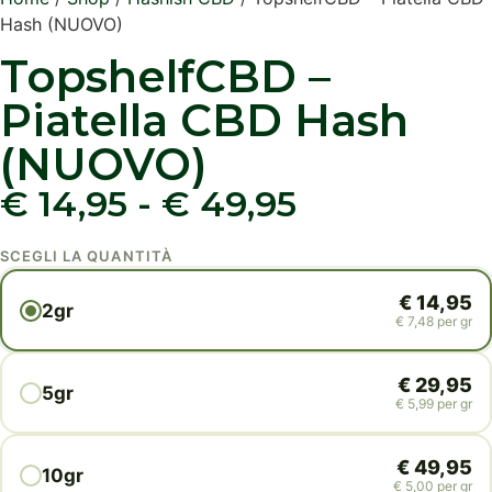
Hash (NUOVO)
TopshelfCBD –
Piatella CBD Hash
(NUOVO)
€
14,95
-
€
49,95
SCEGLI LA QUANTITÀ
€
14,95
2gr
€
7,48
per gr
€
29,95
5gr
€
5,99
per gr
€
49,95
10gr
€
5,00
per gr