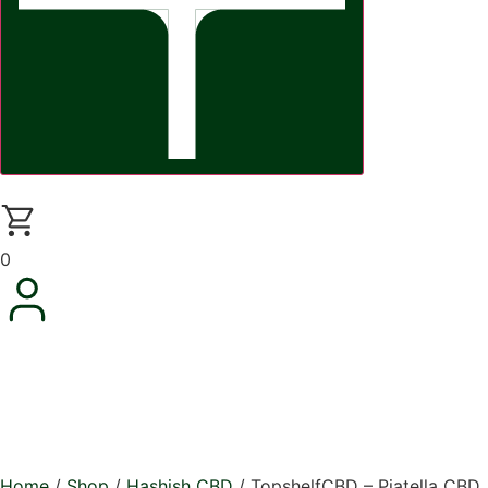
0
Home
/
Shop
/
Hashish CBD
/ TopshelfCBD – Piatella CBD