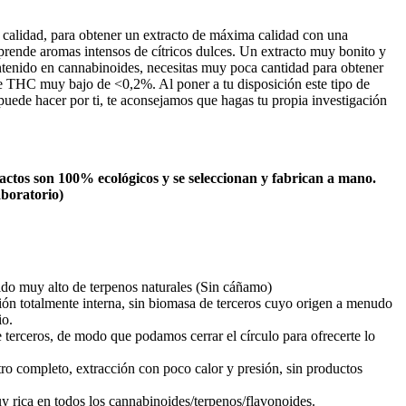
 calidad, para obtener un extracto de máxima calidad con una
prende aromas intensos de cítricos dulces. Un extracto muy bonito y
ntenido en cannabinoides, necesitas muy poca cantidad para obtener
de THC muy bajo de <0,2%. Al poner a tu disposición este tipo de
 puede hacer por ti, te aconsejamos que hagas tu propia investigación
actos son 100% ecológicos y se seleccionan y fabrican a mano.
aboratorio)
do muy alto de terpenos naturales (Sin cáñamo)
ción totalmente interna, sin biomasa de terceros cuyo origen a menudo
io.
 terceros, de modo que podamos cerrar el círculo para ofrecerte lo
tro completo, extracción con poco calor y presión, sin productos
ica en todos los cannabinoides/terpenos/flavonoides.