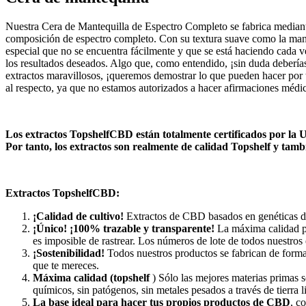
Nuestra Cera de Mantequilla de Espectro Completo se fabrica mediante
composición de espectro completo. Con su textura suave como la mante
especial que no se encuentra fácilmente y que se está haciendo cada 
los resultados deseados. Algo que, como entendido, ¡sin duda debería
extractos maravillosos, ¡queremos demostrar lo que pueden hacer por ti
al respecto, ya que no estamos autorizados a hacer afirmaciones médic
Los extractos TopshelfCBD están totalmente certificados por la U
Por tanto, los extractos son realmente de calidad Topshelf y tamb
Extractos TopshelfCBD:
¡Calidad de cultivo!
Extractos de CBD basados en genéticas de
¡Único! ¡100% trazable y transparente!
La máxima calidad po
es imposible de rastrear. Los números de lote de todos nuestros e
¡Sostenibilidad!
Todos nuestros productos se fabrican de forma 
que te mereces.
Máxima calidad (topshelf
) Sólo las mejores materias primas s
químicos, sin patógenos, sin metales pesados a través de tierra l
La base ideal para hacer tus propios productos de CBD
, c