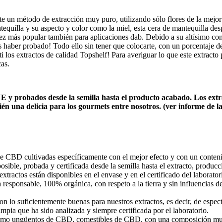
 un método de extracción muy puro, utilizando sólo flores de la mejor
quilla y su aspecto y color como la miel, esta cera de mantequilla des
vez más popular también para aplicaciones dab. Debido a su altísimo co
s haber probado! Todo ello sin tener que colocarte, con un porcentaje 
 los extractos de calidad Topshelf! Para averiguar lo que este extracto
as.
E y probados desde la semilla hasta el producto acabado. Los extr
ién una delicia para los gourmets entre nosotros. (ver informe de l
 CBD cultivadas específicamente con el mejor efecto y con un conteni
sible, probada y certificada desde la semilla hasta el extracto, produc
xtractos están disponibles en el envase y en el certificado del laborator
responsable, 100% orgánica, con respeto a la tierra y sin influencias de
on lo suficientemente buenas para nuestros extractos, es decir, de espec
impia que ha sido analizada y siempre certificada por el laboratorio.
omo ungüentos de CBD, comestibles de CBD, con una composición muy r