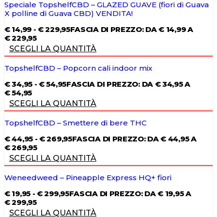
Speciale TopshelfCBD – GLAZED GUAVE (fiori di Guava
X polline di Guava CBD) VENDITA!
€
14,99
-
€
229,95
FASCIA DI PREZZO: DA € 14,99 A
€ 229,95
SCEGLI LA QUANTITÀ
TopshelfCBD – Popcorn cali indoor mix
€
34,95
-
€
54,95
FASCIA DI PREZZO: DA € 34,95 A
€ 54,95
SCEGLI LA QUANTITÀ
TopshelfCBD – Smettere di bere THC
€
44,95
-
€
269,95
FASCIA DI PREZZO: DA € 44,95 A
€ 269,95
SCEGLI LA QUANTITÀ
Weneedweed – Pineapple Express HQ+ fiori
€
19,95
-
€
299,95
FASCIA DI PREZZO: DA € 19,95 A
€ 299,95
SCEGLI LA QUANTITÀ