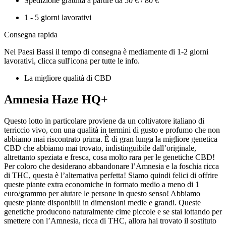
Spedizione gratuita a partire da 50 € / 80 €
1 - 5 giorni lavorativi
Consegna rapida
Nei Paesi Bassi il tempo di consegna è mediamente di 1-2 giorni
lavorativi, clicca sull'icona per tutte le info.
La migliore qualità di CBD
Amnesia Haze HQ+
Questo lotto in particolare proviene da un coltivatore italiano di
terriccio vivo, con una qualità in termini di gusto e profumo che non
abbiamo mai riscontrato prima. È di gran lunga la migliore genetica
CBD che abbiamo mai trovato, indistinguibile dall’originale,
altrettanto speziata e fresca, cosa molto rara per le genetiche CBD!
Per coloro che desiderano abbandonare l’Amnesia e la foschia ricca
di THC, questa è l’alternativa perfetta! Siamo quindi felici di offrire
queste piante extra economiche in formato medio a meno di 1
euro/grammo per aiutare le persone in questo senso! Abbiamo
queste piante disponibili in dimensioni medie e grandi. Queste
genetiche producono naturalmente cime piccole e se stai lottando per
smettere con l’Amnesia, ricca di THC, allora hai trovato il sostituto