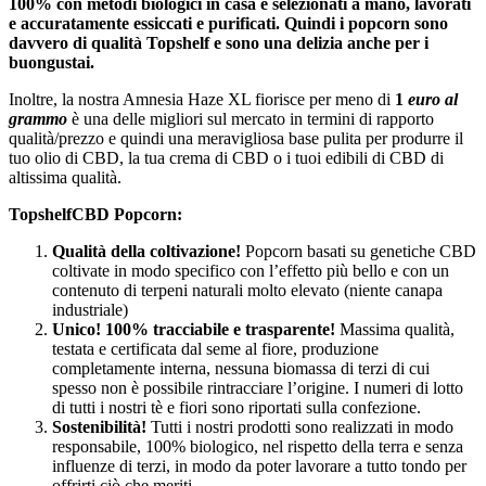
100% con metodi biologici in casa e selezionati a mano, lavorati
e accuratamente essiccati e purificati. Quindi i popcorn sono
davvero di qualità Topshelf e sono una delizia anche per i
buongustai.
Inoltre, la nostra Amnesia Haze XL fiorisce per meno di
1
euro al
grammo
è una delle migliori sul mercato in termini di rapporto
qualità/prezzo e quindi
una meravigliosa base pulita per produrre il
tuo olio di CBD, la tua crema di CBD o i tuoi edibili di CBD di
altissima qualità.
TopshelfCBD Popcorn:
Qualità della coltivazione!
Popcorn basati su genetiche CBD
coltivate in modo specifico con l’effetto più bello e con un
contenuto di terpeni naturali molto elevato (niente canapa
industriale)
Unico! 100% tracciabile e trasparente!
Massima qualità,
testata e certificata dal seme al fiore, produzione
completamente interna, nessuna biomassa di terzi di cui
spesso non è possibile rintracciare l’origine. I numeri di lotto
di tutti i nostri tè e fiori sono riportati sulla confezione.
Sostenibilità!
Tutti i nostri prodotti sono realizzati in modo
responsabile, 100% biologico, nel rispetto della terra e senza
influenze di terzi, in modo da poter lavorare a tutto tondo per
offrirti ciò che meriti.