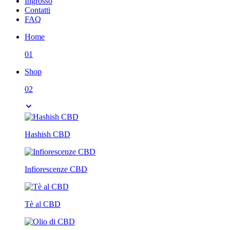
Ingrosso
Contatti
FAQ
Home
01
Shop
02
Hashish CBD
Infiorescenze CBD
Tè al CBD