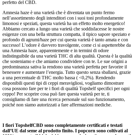
perfetto del CBD.
Amnesia haze è una varietà che è diventata un punto fermo
nell’assortimento degli intenditori con i suoi toni profondamente
limonosi e speziati, questa varietà ha un effetto molto energetico!
Abbiamo cercato a lungo una varietà che soddisfacesse le nostre
esigenze con una bella struttura compatta, il tipico sapore speziato e
profondo di agrumi/haze per cui questa varietà è tanto amata e con
successo! L’odore è davvero travolgente, come ci si aspetterebbe da
una Amnesia haze, apparentemente e in termini di odore
indistinguibile da una varietà THC di alta qualità. Questa è la qualità
che sosteniamo e che amiamo condividere con te. Le sue origini a
predominanza sativa la rendono una varietà perfetta per favorire il
benessere e aumentare l’energia. Tutto questo senza sballarsi, grazie
a una percentuale di THC molto bassa ( <0,2%). Rendendo
disponibili questi tipi di ceppi meravigliosi, vogliamo dimostrare
cosa possono fare per te i fiori di qualità Topshelf specifici per ogni
ceppo! Per scoprire cosa può fare questa varietà per te, ti
consigliamo di fare una ricerca personale sul suo funzionamento,
poiché non siamo autorizzati a fare affermazioni mediche.
I fiori TopshelfCBD sono completamente certificati e testati
dall’UE dal seme al prodotto finito. I popcorn sono coltivati al