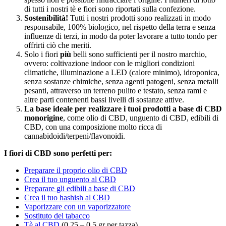
di tutti i nostri tè e fiori sono riportati sulla confezione.
Sostenibilità!
Tutti i nostri prodotti sono realizzati in modo
responsabile, 100% biologico, nel rispetto della terra e senza
influenze di terzi, in modo da poter lavorare a tutto tondo per
offrirti ciò che meriti.
Solo i fiori
più
belli sono sufficienti per il nostro marchio,
ovvero: coltivazione indoor con le migliori condizioni
climatiche, illuminazione a LED (calore minimo), idroponica,
senza sostanze chimiche, senza agenti patogeni, senza metalli
pesanti, attraverso un terreno pulito e testato, senza rami e
altre parti contenenti bassi livelli di sostanze attive.
La base ideale per realizzare i tuoi prodotti a base di CBD
monorigine
, come olio di CBD, unguento di CBD, edibili di
CBD, con una composizione molto ricca di
cannabidoidi/terpeni/flavonoidi.
I fiori di CBD sono perfetti per:
Preparare il proprio olio di CBD
Crea il tuo unguento al CBD
Preparare gli edibili a base di CBD
Crea il tuo hashish al CBD
Vaporizzare con un vaporizzatore
Sostituto del tabacco
Tè al CBD
(0,25 – 0,5 gr per tazza)