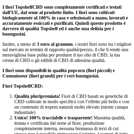
I fiori TopshelfCBD sono completamente certificati e testati
dall’UE, dal seme al prodotto finito. I fiori sono coltivati
biologicamente al 100% in casa e selezionati a mano, lavorati e
accuratamente essiccati e purificati. Quindi questo prodotto è
davvero di qualità Topshelf ed è anche una delizia per i
buongustai.
Inoltre, a meno di
3 euro al grammo
, i nostri fiori sono tra i migliori
sul mercato in termini di rapporto qualità/prezzo, il che li rende
una
meravigliosa base pulita per produrre il tuo olio di CBD, la tua
crema di CBD o gli edibili di CBD di altissima qualità.
I fiori sono disponibili in qualità popcorn (fiori piccoli) e
Connaisseur (fiori grandi) per i veri buongustai.
Fiori TopshelfCBD:
Qualità pluripremiata!
Fiori di CBD basati su genetiche di
CBD coltivate in modo specifico con l’effetto più bello e con
un contenuto di terpeni naturali molto elevato (niente canapa
industriale)
Unico! 100% tracciabile e trasparente!
Massima qualità,
testata e certificata dal seme al fiore, produzione
completamente interna, nessuna biomassa di terzi di cui
spesso non è possibile rintracciare l’origine. I numeri di lotto