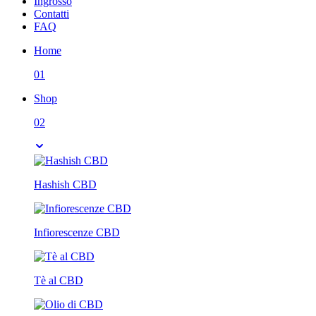
Ingrosso
Contatti
FAQ
Home
01
Shop
02
Hashish CBD
Infiorescenze CBD
Tè al CBD