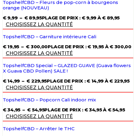
TopshelfCBD – Fleurs de pop-corn à bourgeons
orange (NOUVEAU)
€
9,99
–
€
89,95
PLAGE DE PRIX : € 9,99 À € 89,95
CHOISISSEZ LA QUANTITÉ
TopshelfCBD – Garniture intérieure Cali
€
19,95
–
€
300,00
PLAGE DE PRIX : € 19,95 À € 300,00
CHOISISSEZ LA QUANTITÉ
TopshelfCBD Special – GLAZED GUAVE (Guava flowers
X Guava CBD Pollen) SALE !
€
14,99
–
€
229,95
PLAGE DE PRIX : € 14,99 À € 229,95
CHOISISSEZ LA QUANTITÉ
TopshelfCBD – Popcorn Cali indoor mix
€
34,95
–
€
54,95
PLAGE DE PRIX : € 34,95 À € 54,95
CHOISISSEZ LA QUANTITÉ
TopshelfCBD – Arrêter le THC