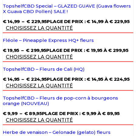
TopshelfCBD Special – GLAZED GUAVE (Guava flowers
X Guava CBD Pollen) SALE !
€
14,99
–
€
229,95
PLAGE DE PRIX : € 14,99 À € 229,95
CHOISISSEZ LA QUANTITÉ
Fléole – Pineapple Express HQ+ fleurs
€
19,95
–
€
299,95
PLAGE DE PRIX : € 19,95 À € 299,95
CHOISISSEZ LA QUANTITÉ
TopshelfCBD – Fleurs de Cali (HQ)
€
14,95
–
€
224,95
PLAGE DE PRIX : € 14,95 À € 224,95
CHOISISSEZ LA QUANTITÉ
TopshelfCBD – Fleurs de pop-corn à bourgeons
orange (NOUVEAU)
€
9,99
–
€
89,95
PLAGE DE PRIX : € 9,99 À € 89,95
CHOISISSEZ LA QUANTITÉ
Herbe de venaison – Gelonade (gelato) fleurs