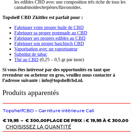
les edibles CBD avec une composition très riche de tous les
cannabinoïdes/terpènes/flavonoïdes.
Topshelf CBD Zkittlez est parfait pour :
Fabriquer votre propre huile de CBD
Fabriquer sa propre pommade au CBD
Fabriquer ses propres edibles au CBD
Fabriquer son propre haschisch CBD
Vaporisation avec un vaporisateur
Substitut de tabac
Thé au CBD
(0,25 – 0,5 gr par tasse)
Si vous êtes intéressé par des opportunités en tant que
revendeur ou acheteur en gros, veuillez nous contacter à
l’adresse suivante : info@topshelfcbd.nl.
Produits apparentés
TopshelfCBD – Garniture intérieure Cali
€
19,95
–
€
300,00
PLAGE DE PRIX : € 19,95 À € 300,00
CHOISISSEZ LA QUANTITÉ