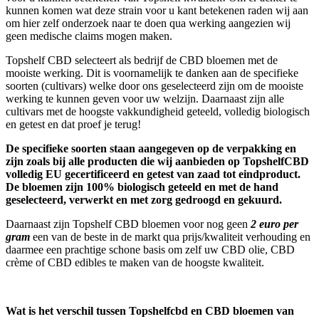
kunnen komen wat deze strain voor u kant betekenen raden wij aan
om hier zelf onderzoek naar te doen qua werking aangezien wij
geen medische claims mogen maken.
Topshelf CBD selecteert als bedrijf de CBD bloemen met de
mooiste werking.
Dit is voornamelijk te danken aan de specifieke
soorten (cultivars) welke door ons geselecteerd zijn om de mooiste
werking te kunnen geven voor uw welzijn. Daarnaast zijn alle
cultivars met de hoogste vakkundigheid geteeld, volledig biologisch
en getest en dat proef je terug!
De specifieke soorten staan aangegeven op de verpakking en
zijn zoals bij alle producten die wij aanbieden op TopshelfCBD
volledig EU gecertificeerd en getest van zaad tot eindproduct.
De bloemen zijn 100% biologisch geteeld en met de hand
geselecteerd, verwerkt en met zorg gedroogd en gekuurd.
Daarnaast zijn Topshelf CBD bloemen voor nog geen
2
euro per
gram
een van de beste in de markt qua prijs/kwaliteit verhouding en
daarmee
een prachtige schone basis om zelf uw CBD olie, CBD
crème of CBD edibles te maken van de hoogste kwaliteit.
Wat is het verschil tussen Topshelfcbd en CBD bloemen van