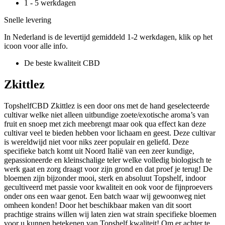
1 - 5 werkdagen
Snelle levering
In Nederland is de levertijd gemiddeld 1-2 werkdagen, klik op het
icoon voor alle info.
De beste kwaliteit CBD
Zkittlez
TopshelfCBD Zkittlez is een door ons met de hand geselecteerde
cultivar welke niet alleen uitbundige zoete/exotische aroma’s van
fruit en snoep met zich meebrengt maar ook qua effect kan deze
cultivar veel te bieden hebben voor lichaam en geest. Deze cultivar
is wereldwijd niet voor niks zeer populair en geliefd. Deze
specifieke batch komt uit Noord Italië van een zeer kundige,
gepassioneerde en kleinschalige teler welke volledig biologisch te
werk gaat en zorg draagt voor zijn grond en dat proef je terug! De
bloemen zijn bijzonder mooi, sterk en absoluut Topshelf, indoor
gecultiveerd met passie voor kwaliteit en
ook voor de fijnproevers
onder ons een waar genot. Een batch waar wij gewoonweg niet
omheen konden! Door het beschikbaar maken van dit soort
prachtige strains willen wij laten zien wat strain specifieke bloemen
voor u kunnen betekenen van Topshelf kwaliteit! Om er achter te