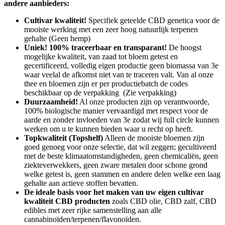
andere aanbieders:
Cultivar kwaliteit!
S
pecifiek geteelde CBD genetica voor de
mooiste werking met een zeer hoog natuurlijk terpenen
gehalte (Geen hemp)
Uniek! 100% traceerbaar en transparant!
De hoogst
mogelijke kwaliteit, van zaad tot bloem getest en
gecertificeerd, volledig eigen productie geen biomassa van 3e
waar veelal de afkomst niet van te traceren valt. Van al onze
thee en bloemen zijn er per productiebatch de codes
beschikbaar op de verpakking (Zie verpakking)
Duurzaamheid!
Al onze producten zijn op verantwoorde,
100% biologische manier vervaardigd met respect voor de
aarde en zonder invloeden van 3e zodat wij full circle kunnen
werken om u te kunnen bieden waar u recht op heeft.
Topkwaliteit (Topshelf)
Alleen de mooiste bloemen zijn
goed genoeg voor onze selectie, dat wil zeggen; gecultiveerd
met de beste klimaatomstandigheden, geen chemicaliën, geen
ziekteverwekkers, geen zware metalen door schone grond
welke getest is, geen stammen en andere delen welke een laag
gehalte aan actieve stoffen bevatten.
De ideale basis voor het maken van uw eigen cultivar
kwaliteit CBD producten
zoals CBD olie, CBD zalf, CBD
edibles met zeer rijke samenstelling aan alle
cannabinoïden/terpenen/flavonoïden.