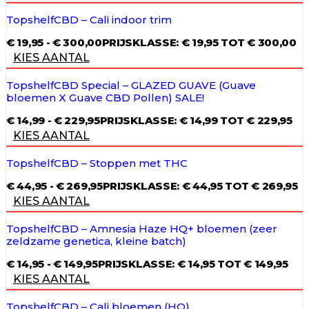
TopshelfCBD – Cali indoor trim
€
19,95
-
€
300,00
PRIJSKLASSE: € 19,95 TOT € 300,00
KIES AANTAL
TopshelfCBD Special – GLAZED GUAVE (Guave
bloemen X Guave CBD Pollen) SALE!
€
14,99
-
€
229,95
PRIJSKLASSE: € 14,99 TOT € 229,95
KIES AANTAL
TopshelfCBD – Stoppen met THC
€
44,95
-
€
269,95
PRIJSKLASSE: € 44,95 TOT € 269,95
KIES AANTAL
TopshelfCBD – Amnesia Haze HQ+ bloemen (zeer
zeldzame genetica, kleine batch)
€
14,95
-
€
149,95
PRIJSKLASSE: € 14,95 TOT € 149,95
KIES AANTAL
TopshelfCBD – Cali bloemen (HQ)