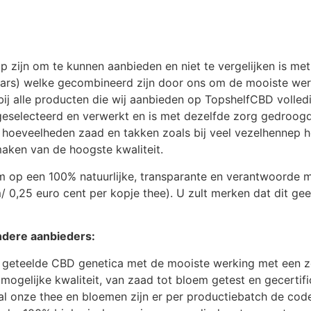
op zijn om te kunnen aanbieden en niet te vergelijken is 
ivars) welke gecombineerd zijn door ons om de mooiste wer
ij alle producten die wij aanbieden op TopshelfCBD volledi
geselecteerd en verwerkt en is met dezelfde zorg gedroogd
hoeveelheden zaad en takken zoals bij veel vezelhennep het 
maken van de hoogste kwaliteit.
m op een 100% natuurlijke, transparante en verantwoorde 
 0,25 euro cent per kopje thee). U zult merken dat dit ge
andere aanbieders:
k geteelde CBD genetica met de mooiste werking met een z
mogelijke kwaliteit, van zaad tot bloem getest en gecertif
n al onze thee en bloemen zijn er per productiebatch de c