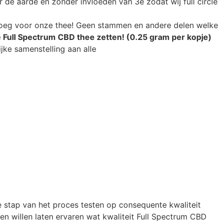
de aarde en zonder invloeden van 3e zodat wij full circle
noeg voor onze thee! Geen stammen en andere delen welke
 Full Spectrum CBD thee zetten! (0.25 gram per kopje)
jke samenstelling aan alle
e stap van het proces testen op consequente kwaliteit
en willen laten ervaren wat kwaliteit Full Spectrum CBD