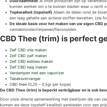
Duurzaamheid!
Al onze producten zijn op verantwoor
kunnen werken om u te kunnen bieden waar u recht o
Topkwaliteit (topshelf)
Alleen de delen rond de bloe
een laag gehalte aan actieve stoffen bevatten. (zie fo
De ideale basis voor het maken van uw eigen CBD 
cannabinoiden/terpenen/flavonoiden.
CBD Thee (trim) is perfect g
Zelf CBD olie maken
Zelf CBD zalf maken
Zelf CBD edibles maken
Zelf CBD hasj maken
Verdampen met een vaporizer
Tabaksvervanger
CBD thee
(0,25 – 0,5gr per kopje)
De CBD Thee (trim) is beperkt verkrijgbaar en is ook bes
Door onze directe samenwerking met bedrijven die van zaad 
kunnen we deze topshelf kwaliteit aanbieden voor een prijs