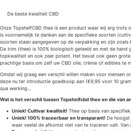
De beste kwaliteit CBD
Onze TopshelfCBD thee is een product waar wij erg trots 
is voornamelijk te danken aan de specifieke soorten (cult
soorten staan aangegeven op de verpakking en zijn zoals b
De trim (thee) is 100% biologisch geteeld en met de hand 
topkwaliteit en ook zeer potent. Het bevat ook geen grote 
prachtige basis om zelf uw CBD olie, crème of edibles te 
Omdat wij graag een verschil willen maken voor mensen o
deze nu ter introductie goedkoop aan (€9,95 voor 10 gram/
qua werking…
Wat is het verschil tussen Topshelfcbd thee en die van 
Uniek! Cultivar kwaliteit!
Thee op basis van specifie
Uniek! 100% traceerbaar en transparant!
De hoogst 
waar veelal de afkomst niet van te traceren valt. Va