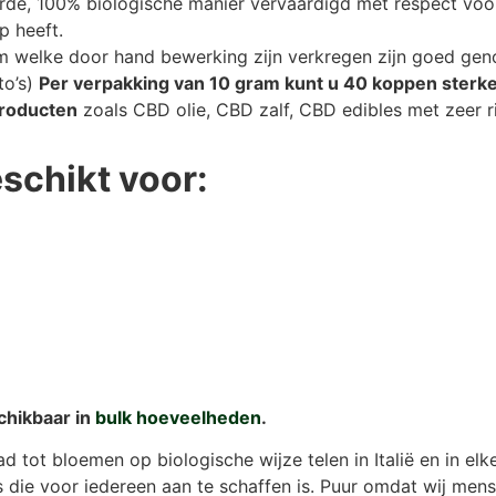
de, 100% biologische manier vervaardigd met respect voor 
p heeft.
m welke door hand bewerking zijn verkregen zijn goed ge
to’s)
Per verpakking van 10 gram kunt u 40 koppen sterke
producten
zoals CBD olie, CBD zalf, CBD edibles met zeer ri
eschikt voor:
chikbaar in
bulk hoeveelheden
.
tot bloemen op biologische wijze telen in Italië en in elk
 die voor iedereen aan te schaffen is. Puur omdat wij mens